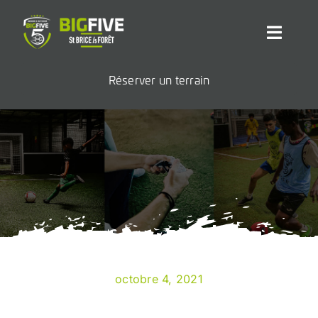
Passer
au
Toggl
contenu
Navig
Réserver un terrain
Accueil
Foot à 5
Padel
Contact
octobre 4, 2021